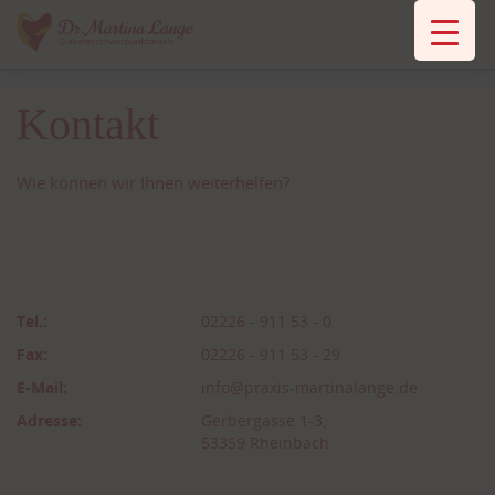
Kontakt
Wie können wir Ihnen weiterhelfen?
Tel.:
02226 - 911 53 - 0
Fax:
02226 - 911 53 - 29
E-Mail:
info@praxis-martinalange.de
Adresse:
Gerbergasse 1-3,
53359 Rheinbach