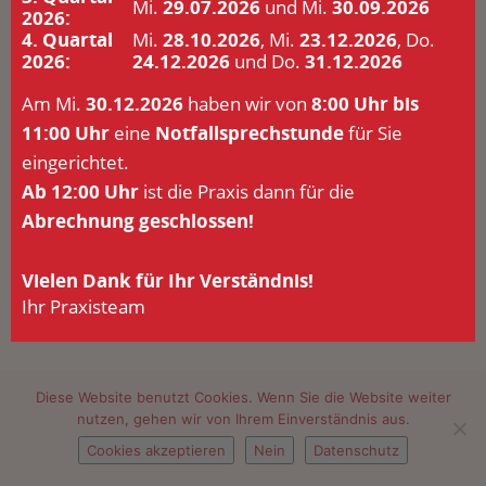
Mi.
29.07.2026
und Mi.
30.09.2026
2026:
4. Quartal
Mi.
28.10.2026
, Mi.
23.12.2026
, Do.
2026:
24.12.2026
und Do.
31.12.2026
Am Mi.
30.12.2026
haben wir von
8:00 Uhr bis
11:00 Uhr
eine
Notfallsprechstunde
für Sie
eingerichtet.
Ab 12:00 Uhr
ist die Praxis dann für die
Abrechnung geschlossen!
Vielen Dank für Ihr Verständnis!
Ihr Praxisteam
Diese Website benutzt Cookies. Wenn Sie die Website weiter
nutzen, gehen wir von Ihrem Einverständnis aus.
Cookies akzeptieren
Nein
Datenschutz