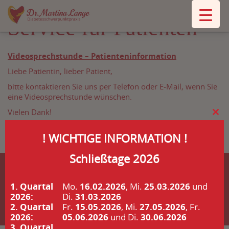
Service für Patienten
Videosprechstunde – Patienteninformation
Liebe Patientin, lieber Patient,
bitte kontaktieren Sie uns per Telefon oder E-Mail, wenn Sie
eine Videosprechstunde wünschen.
Vielen Dank!
Clo
Ihr Praxisteam
this
! WICHTIGE INFORMATION !
mod
Schließtage 2026
1. Quartal
Mo.
16.02.2026
, Mi.
25.03.2026
und
2026:
Di.
31.03.2026
Tel. 02226 - 911 53 - 0 |
info@praxis-martinalange.de
2. Quartal
Fr.
15.05.2026
, Mi.
27.05.2026
, Fr.
Impressum
Datenschutz
2026:
05.06.2026
und Di.
30.06.2026
3. Quartal